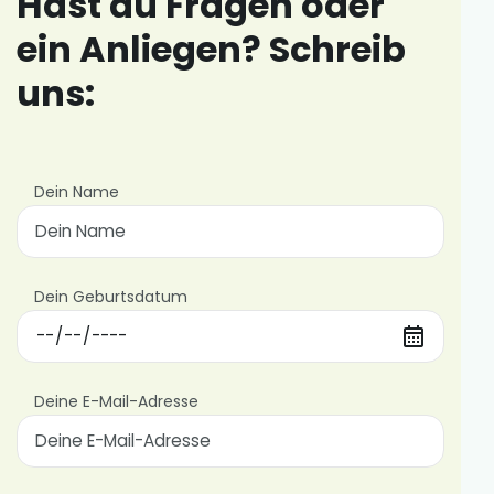
Hast du Fragen oder
ein Anliegen? Schreib
uns:
Bitte
lasse
Dein Name
dieses
Feld
leer.
Dein Geburtsdatum
Deine E-Mail-Adresse