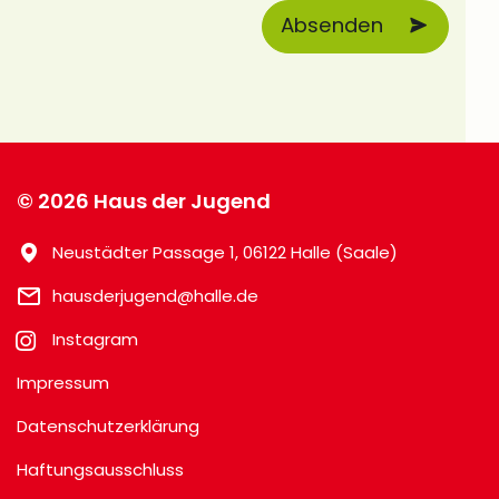
© 2026 Haus der Jugend
Neustädter Passage 1, 06122 Halle (Saale)
hausderjugend@halle.de
Instagram
Impressum
Datenschutzerklärung
Haftungsausschluss